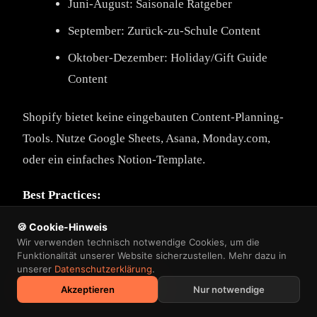
Juni-August: Saisonale Ratgeber
September: Zurück-zu-Schule Content
Oktober-Dezember: Holiday/Gift Guide
Content
Shopify bietet keine eingebauten Content-Planning-
Tools. Nutze Google Sheets, Asana, Monday.com,
oder ein einfaches Notion-Template.
Best Practices:
🍪 Cookie-Hinweis
🍪 Cookie-Hinweis
Plane 3 Monate im Voraus
Wir verwenden technisch notwendige Cookies, um die
Wir verwenden technisch notwendige Cookies, um die
Funktionalität unserer Website sicherzustellen. Mehr dazu in
Funktionalität unserer Website sicherzustellen. Mehr dazu in
Pro Artikel 5-10 Stunden (Research,
unserer
unserer
Datenschutzerklärung
Datenschutzerklärung
.
.
Schreiben, Optimieren, Publishing)
Akzeptieren
Akzeptieren
Nur notwendige
Nur notwendige
Nutze ein Template für Konsistenz (Format,